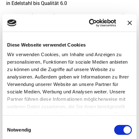
in Edelstahl bis Qualität 6.0
Ganzmetallische Abdichtung nach außen, ECD-tauglich.
Gasmangelsignalisierung über Kontaktmanometer und
Signalkasten (optional)
Diese Webseite verwendet Cookies
Wir verwenden Cookies, um Inhalte und Anzeigen zu
Entnahmestellen
personalisieren, Funktionen für soziale Medien anbieten
zu können und die Zugriffe auf unsere Website zu
Einfach-
Entnahmestelle
analysieren. Außerdem geben wir Informationen zu Ihrer
erweiterbar auf
Verwendung unserer Website an unsere Partner für
mehrere
soziale Medien, Werbung und Analysen weiter. Unsere
Entnahmestellen
Partner führen diese Informationen möglicherweise mit
in gemeinsamer
weiteren Daten zusammen, die Sie ihnen bereitgestellt
Anordnung.
haben oder die sie im Rahmen Ihrer Nutzung der Dienste
gesammelt haben.
Mit Filter im
Einwilligungsauswahl
Brauchgas-
Notwendig
Eingangsventil.