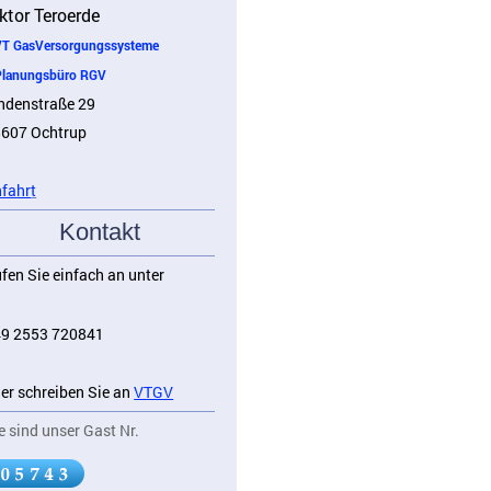
ktor Teroerde
 GasVersorgungssysteme
anungsbüro RGV
ndenstraße 29
607 Ochtrup
fahr
t
Kontakt
fen Sie einfach an unter
9 2553 720841
er schreiben Sie an
VTGV
e sind unser Gast Nr.