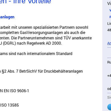
n - Ihre Vorteile
Vi
VT
anlagen
Pl
Li
rbeit mit unseren spezialisierten Partnern sowohl
48
n kompletten GasVersorgungsanlagen
als auch die
nenten. Die Partnerunternehmen sind TÜV anerkannte
U (DGRL) nach Regelwerk AD 2000.
An
eams sind nach internationalem Standard
Ru
 §2 Abs. 7 BetrSichV für Druckbehälteranlagen
+4
od
IN EN ISO 9606-1
Si
N ISO 13585