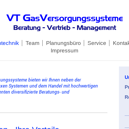
technik
Team
Planungsbüro
Service
Konta
Impressum
U
rgungssysteme bieten wir Ihnen neben der
xen Systemen und dem Handel mit hoch
wertigen
P
en diversifizierte Beratungs-
und
R