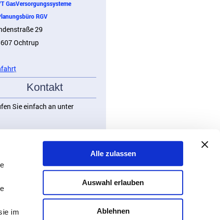
 GasVersorgungssysteme
anungsbüro RGV
ndenstraße 29
607 Ochtrup
fahr
t
Kontakt
fen Sie einfach an unter
9 2553 720841
Alle zulassen
er schreiben Sie an
VTGV
le
e sind unser Gast Nr.
Auswahl erlauben
le
Ablehnen
sie im