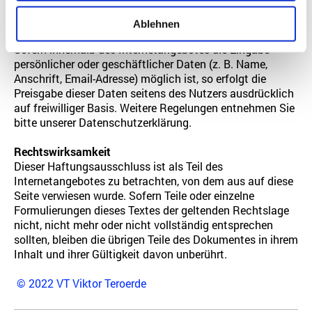
Schritte gegen die Versender von unverlangt
zugesendeten Werbeinformationen (Drucksachen ebenso
Ablehnen
wie Spam-Mails) vor.
Sofern innerhalb des Internetangebotes die Eingabe
persönlicher oder geschäftlicher Daten (z. B. Name,
Anschrift, Email-Adresse) möglich ist, so erfolgt die
Preisgabe dieser Daten seitens des Nutzers ausdrücklich
auf freiwilliger Basis. Weitere Regelungen entnehmen Sie
bitte unserer Datenschutzerklärung.
Rechtswirksamkeit
Dieser Haftungsausschluss ist als Teil des
Internetangebotes zu betrachten, von dem aus auf diese
Seite verwiesen wurde. Sofern Teile oder einzelne
Formulierungen dieses Textes der geltenden Rechtslage
nicht, nicht mehr oder nicht vollständig entsprechen
sollten, bleiben die übrigen Teile des Dokumentes in ihrem
Inhalt und ihrer Gültigkeit davon unberührt.
© 2022
VT Viktor Teroerde