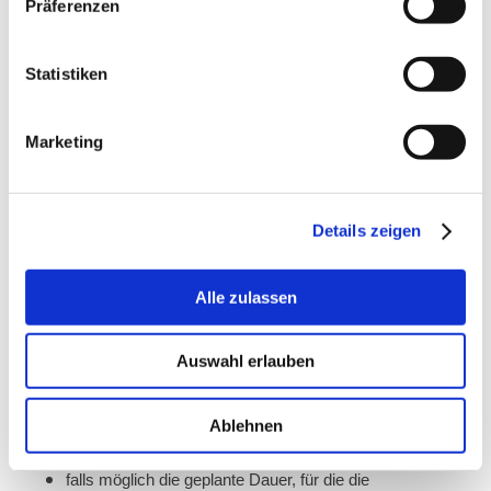
Präferenzen
b) Recht auf Auskunft
Jede von der Verarbeitung personenbezogener Daten
Statistiken
betroffene Person hat das vom Europäischen
Richtlinien- und Verordnungsgeber gewährte Recht,
jederzeit von dem für die Verarbeitung Verantwortlichen
Marketing
unentgeltliche Auskunft über die zu seiner Person
gespeicherten personenbezogenen Daten und eine
Kopie dieser Auskunft zu erhalten. Ferner hat der
Europäische Richtlinien- und Verordnungsgeber der
Details zeigen
betroffenen Person Auskunft über folgende
Informationen zugestanden:
die Verarbeitungszwecke
Alle zulassen
die Kategorien personenbezogener Daten, die
verarbeitet werden
Auswahl erlauben
die Empfänger oder Kategorien von Empfängern,
gegenüber denen die personenbezogenen Daten
offengelegt worden sind oder noch offengelegt werden,
Ablehnen
insbesondere bei Empfängern in Drittländern oder bei
internationalen Organisationen
falls möglich die geplante Dauer, für die die