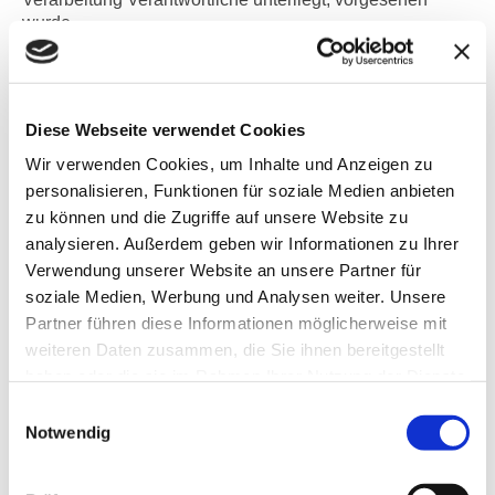
wurde.
Entfällt der Speicherungszweck oder läuft eine vom
Europäischen Richtlinien- und Verordnungsgeber oder
einem anderen zuständigen Gesetzgeber
vorgeschriebene Speicherfrist ab, werden die
Diese Webseite verwendet Cookies
personenbezogenen Daten routinemäßig und
Wir verwenden Cookies, um Inhalte und Anzeigen zu
entsprechend den gesetzlichen Vorschriften gesperrt oder
personalisieren, Funktionen für soziale Medien anbieten
gelöscht.
zu können und die Zugriffe auf unsere Website zu
7. Rechte der betroffenen Person
analysieren. Außerdem geben wir Informationen zu Ihrer
a) Recht auf Bestätigung
Verwendung unserer Website an unsere Partner für
soziale Medien, Werbung und Analysen weiter. Unsere
Jede betroffene Person hat das vom Europäischen
Richtlinien- und Verordnungsgeber eingeräumte Recht,
Partner führen diese Informationen möglicherweise mit
von dem für die Verarbeitung Verantwortlichen eine
weiteren Daten zusammen, die Sie ihnen bereitgestellt
Bestätigung darüber zu verlangen, ob sie betreffende
haben oder die sie im Rahmen Ihrer Nutzung der Dienste
personenbezogene Daten verarbeitet werden. Möchte
gesammelt haben.
Einwilligungsauswahl
eine betroffene Person dieses Bestätigungsrecht in
Notwendig
Anspruch nehmen, kann sie sich hierzu jederzeit an
einen Mitarbeiter des für die Verarbeitung
Verantwortlichen wenden.