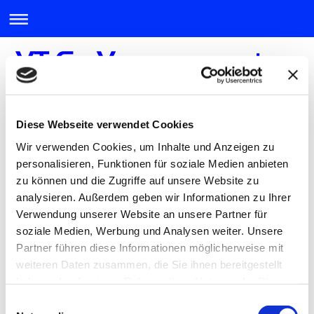
Allgemeine Informationen
Diese Webseite verwendet Cookies
Wir verwenden Cookies, um Inhalte und Anzeigen zu
Hier finden Sie verschiedene Dokumente zu unseren
personalisieren, Funktionen für soziale Medien anbieten
Produkten und Dienstleistungen sowie Interessantes und
zu können und die Zugriffe auf unsere Website zu
Aktuelles aus dem Bereich der Labortechnik.
analysieren. Außerdem geben wir Informationen zu Ihrer
Verwendung unserer Website an unsere Partner für
Die Dokumente sind grundsätzlich im Adobe PDF Format
hinterlegt. Den für die Ansicht benötigten Reader können
soziale Medien, Werbung und Analysen weiter. Unsere
Sie
hier
herunterladen.
Partner führen diese Informationen möglicherweise mit
weiteren Daten zusammen, die Sie ihnen bereitgestellt
haben oder die sie im Rahmen Ihrer Nutzung der Dienste
Hier finden Sie uns
gesammelt haben.
Einwilligungsauswahl