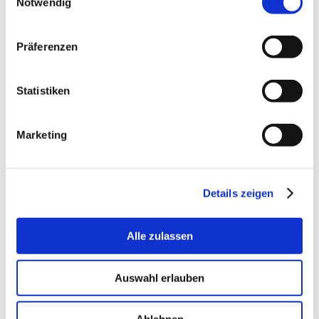
Notwendig
Viktor Teroerde
VT GasVersorgungssysteme
Präferenzen
Planungsbüro RGV
Lindenstraße 29
48607 Ochtrup
Statistiken
Anfahr
t
Marketing
Kontakt
Rufen Sie einfach an unter
Details zeigen
+49 2553 720841
Alle zulassen
oder schreiben Sie an
VTGV
Auswahl erlauben
Sie sind unser Gast Nr.